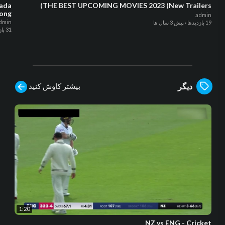
lada
THE BEST UPCOMING MOVIES 2023 (New Trailers)
kong
admin
dmin
19 بازدیدها
·
پیش 3 سال ها
31 بازدیدها
بیشتر کاوش کنید
دیگر
1:20
NZ vs ENG - Cricket